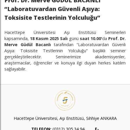
Prof. Dr. Merve GÜDÜL BACANLI
“Laboratuvardan Güvenli Aşıya:
Toksisite Testlerinin Yolculuğu”
Hacettepe Üniversitesi Aşı Enstitüsü Seminerleri
kapsamında,
18 Kasım 2025 Salı
günü
saat 10.00'
da
Prof. Dr.
Merve Güdül Bacanlı
tarafından “Laboratuvardan Güvenli
Aşıya: Toksisite Testlerinin Yolculuğu” başlıklı seminer
gerçekleştirilecektir. Seminerimize akademisyenler,
araştırmacılar, öğrenciler ve konuya ilgi duyan herkes katılım
sağlayabilir.
Hacettepe Üniversitesi, Aşı Enstitüsü, Sıhhiye ANKARA
TELEFON:
(0312) 305 34 94
E-