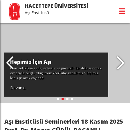
HACETTEPE ÜNİVERSİTESİ
Aşı Enstitüsü
Hepimiz İçin Aşı
Bilimsel bilgiyi sade, anlaşılır ve güvenilir bir dille sunmak
amacıyla oluşturduğumuz YouTube kanalımız “Hepimiz
İçin Aşı” artık yayında!
Devamı...
Aşı Enstitüsü Seminerleri 18 Kasım 2025