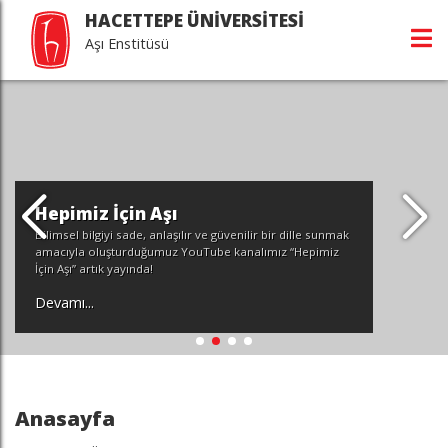
HACETTEPE ÜNİVERSİTESİ
Aşı Enstitüsü
Hepimiz İçin Aşı
Bilimsel bilgiyi sade, anlaşılır ve güvenilir bir dille sunmak
amacıyla oluşturduğumuz YouTube kanalımız “Hepimiz
İçin Aşı” artık yayında!
Devamı...
Anasayfa